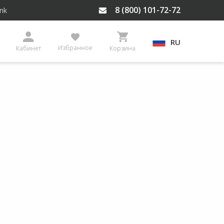
8 (800) 101-72-72
ink
RU
Избранное
Кабинет
Корзина