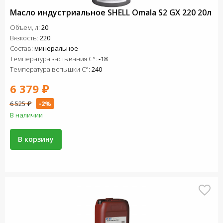
Масло индустриальное SHELL Omala S2 GX 220 20л
Объем, л:
20
Вязкость:
220
Состав:
минеральное
Температура застывания C°:
-18
Температура вспышки C°:
240
6 379 ₽
6 525 ₽
-2%
В наличии
В корзину