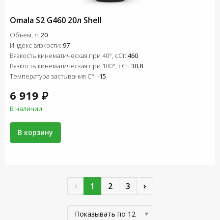
Omala S2 G460 20л Shell
Объем, л:
20
Индекс вязкости:
97
Вязкость кинематическая при 40°, сСт:
460
Вязкость кинематическая при 100°, сСт:
30.8
Температура застывания C°:
-15
6 919 ₽
В наличии
В корзину
‹
›
1
2
3