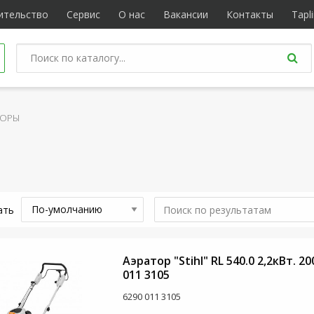
ительство
Сервис
О нас
Вакансии
Контакты
Tapl
ТОРЫ
ать
Аэратор "Stihl" RL 540.0 2,2кВт. 2
011 3105
6290 011 3105