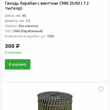
Гвоздь барабан с винт\нак СNW 25/60 ( 7.2
тыс\кор)
Длина, мм::
60
Диаметр, мм::
2.5
Накатка::
без накатки
Тип::
CNW (барабанный)
Количество в коробке, шт::
7200
300 ₽
В наличии
В корзину