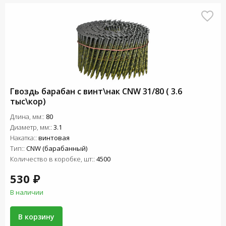
Гвоздь барабан с винт\нак СNW 31/80 ( 3.6
тыс\кор)
Длина, мм::
80
Диаметр, мм::
3.1
Накатка::
винтовая
Тип::
CNW (барабанный)
Количество в коробке, шт::
4500
530 ₽
В наличии
В корзину