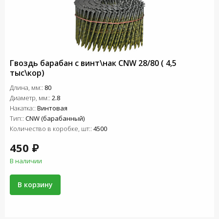
Гвоздь барабан с винт\нак СNW 28/80 ( 4,5
тыс\кор)
Длина, мм::
80
Диаметр, мм::
2.8
Накатка::
Винтовая
Тип::
CNW (барабанный)
Количество в коробке, шт::
4500
450 ₽
В наличии
В корзину